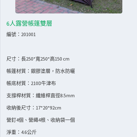
6人露營帳篷雙層
編號：201001
尺寸：長250*寬250*高150 cm
帳篷材質：銀膠塗層，防水防曬
帳底材質：210D牛津布
支撐桿材質：纖維桿直徑8.5mm
收納後尺寸：17*20*92cm
營釘4個、營繩4根、收納袋一個
淨重：4.6公斤