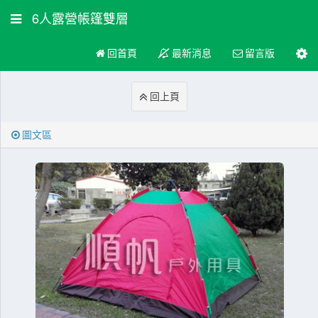
6人露營帳篷雙層
回首頁
最新消息
留言版
回上頁
圖文區